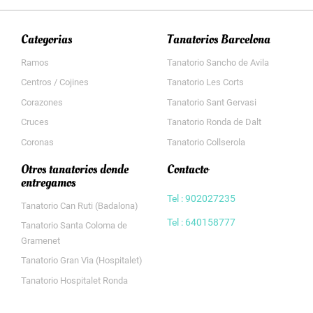
Categorias
Tanatorios Barcelona
Ramos
Tanatorio Sancho de Avila
Centros / Cojines
Tanatorio Les Corts
Corazones
Tanatorio Sant Gervasi
Cruces
Tanatorio Ronda de Dalt
Coronas
Tanatorio Collserola
Otros tanatorios donde
Contacto
entregamos
Tel : 902027235
Tanatorio Can Ruti (Badalona)
Tel : 640158777
Tanatorio Santa Coloma de
Gramenet
Tanatorio Gran Via (Hospitalet)
Tanatorio Hospitalet Ronda