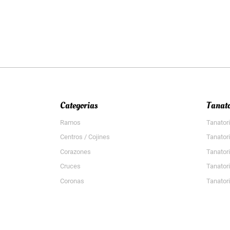
Categorias
Tanato
Ramos
Tanator
Centros / Cojines
Tanator
Corazones
Tanator
Cruces
Tanator
Coronas
Tanatori