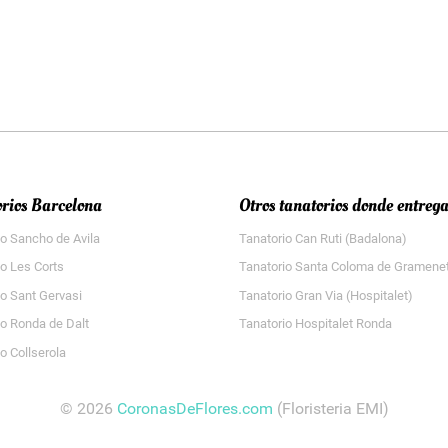
rios Barcelona
Otros tanatorios donde entreg
io Sancho de Avila
Tanatorio Can Ruti (Badalona)
io Les Corts
Tanatorio Santa Coloma de Gramene
io Sant Gervasi
Tanatorio Gran Via (Hospitalet)
io Ronda de Dalt
Tanatorio Hospitalet Ronda
o Collserola
© 2026
CoronasDeFlores.com
(Floristeria EMI)