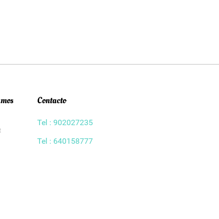
amos
Contacto
Tel : 902027235
t
Tel : 640158777