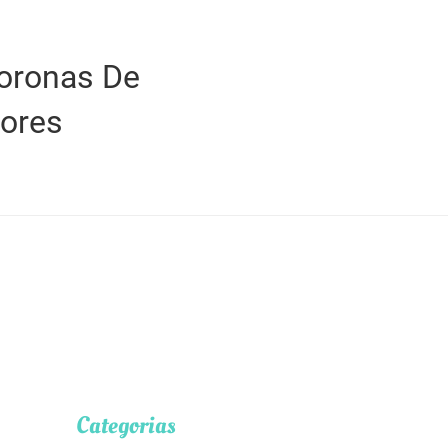
oronas De
lores
Categorias