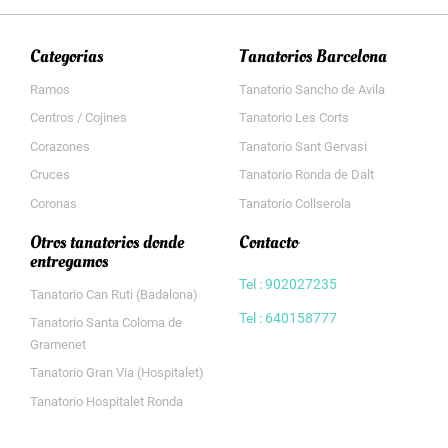
Categorias
Tanatorios Barcelona
Ramos
Tanatorio Sancho de Avila
Centros / Cojines
Tanatorio Les Corts
Corazones
Tanatorio Sant Gervasi
Cruces
Tanatorio Ronda de Dalt
Coronas
Tanatorio Collserola
Otros tanatorios donde
Contacto
entregamos
Tel : 902027235
Tanatorio Can Ruti (Badalona)
Tel : 640158777
Tanatorio Santa Coloma de
Gramenet
Tanatorio Gran Via (Hospitalet)
Tanatorio Hospitalet Ronda